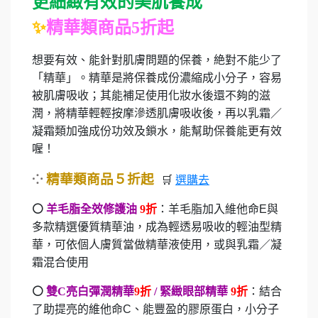
更細緻有效的美肌養成
✨
精華類商品5折起
想要有效、能針對肌膚問題的保養，絶對不能少了
「精華」。精華是將保養成份濃縮成小分子，容易
被肌膚吸收；其能補足使用化妝水後還不夠的滋
潤，將精華輕輕按摩滲透肌膚吸收後，再以乳霜／
凝霜類加強成份功效及鎖水，能幫助保養能更有效
喔！
⁘
精華類商品５折起
🛒
選購去
⚪
羊毛脂全效修護油
9
折
：羊毛脂加入維他命
E
與
多款精選優質精華油，成為輕透易吸收的輕油型精
華，可依個人膚質當做精華液使用，或與乳霜／凝
霜混合使用
⚪
雙
C
亮白彈潤精華
9
折
/
緊緻眼部精華
9
折
：結合
了助提亮的維他命
C
、能豐盈的膠原蛋白，小分子