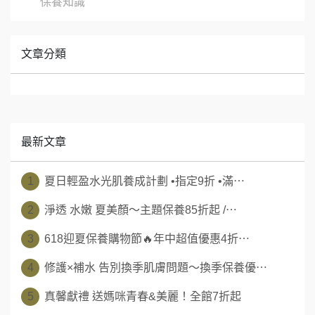
保養知識
文章分類
最新文章
1
夏日輕盈水光肌養成計劃 •指定9折 •滿⋯
2
淨透 水嫩 夏美顏～主題保養85折起 /⋯
3
618迎夏保養購物節🔥年中超值優惠4折⋯
4
修護×補水 告別換季肌膚問題～換季保養優⋯
5
真馨獻禮 送媽咪青春&美麗！全館7折起