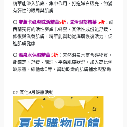
精華能滲入肌底、集中作用，打造嫩白透亮、飽滿
有彈性的眼周與肌膚
⚪
麥蘆卡蜂蜜賦活精華
9
折
/
賦活眼部精華
5
折
：紐
西蘭獨有的活性麥盧卡蜂蜜，其活性成份能舒緩、
修復與滋養肌膚，精華能幫助從底層恢復活力，促
進肌膚健康
⚪
溫泉水保濕精華
5
折
：天然溫泉水富含礦物質，
能鎮定、舒緩、調理、平衡肌膚狀況，加入高比例
玻尿酸、維他命
E
等，幫助乾燥的肌膚補水與緊緻
👉 其他9月優惠活動