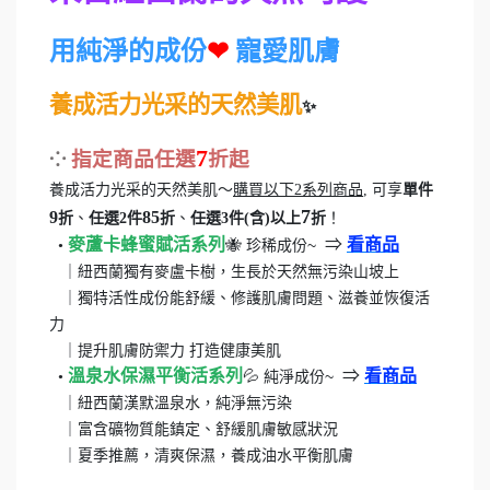
用純淨的成份
寵愛肌膚
❤
養成活力光采的天然美肌
✨
7
⁘
指定商品任選
折起
養成活力光采的天然美肌～
購買以下2系列商品
, 可享
單件
7
9
85
折
、
任選2件
折
、
任選3件(含)以上
折
！
麥蘆卡蜂蜜賦活系列
⇒
看商品
🐝
珍稀成份~
•
｜紐西蘭獨有麥盧卡樹，生長於天然無污染山坡上
｜獨特活性成份能舒緩、修護肌膚問題、滋養並恢復活
力
｜提升肌膚防禦力 打造健康美肌
溫泉水保濕平衡活系列
⇒
看商品
💦
純淨成份~
•
｜紐西蘭漢默溫泉水，純淨無污染
｜富含礦物質能鎮定、舒緩肌膚敏感狀況
｜夏季推薦，清爽保濕，養成油水平衡肌膚