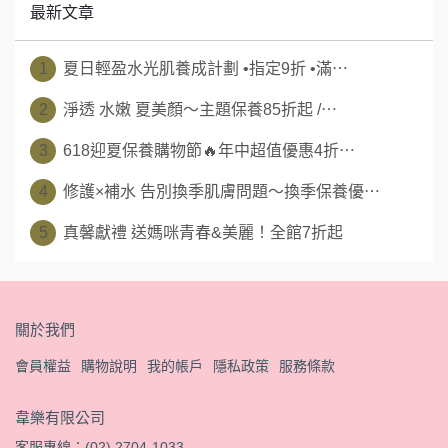
最新文章
1
夏日輕盈水光肌養成計劃 •指定9折 •滿⋯
2
淨透 水嫩 夏美顏～主題保養85折起 /⋯
3
618迎夏保養購物節🔥年中超值優惠4折⋯
4
修護×補水 告別換季肌膚問題～換季保養優⋯
5
真馨獻禮 送媽咪青春&美麗！全館7折起
關於我們
會員權益
購物說明
我的帳戶
隱私政策
服務條款
韋樂有限公司
客服專線：(02) 2704-1033