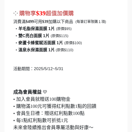
$39
⁘
購物享
超值加價購
消費滿
可用
加購以下商品
$499
$39
(每筆訂單限購１項)
羊毛脂保濕面膜 1片
•
(原價$95)
雙C亮白面膜 1片
•
(原價$115)
麥蘆卡蜂蜜賦活面膜 1片
•
(原價$100)
溫泉水保濕面膜 1片
•
(原價$110)
活動期間
：
2025/5/12
~
5/31
成為會員權益
💛
• 加入會員就贈送100購物金
• 購物滿100元可獲得紅利點數1點的回饋
• 會員生日禮：贈送紅利點數100點
• 每1點紅利點數可折抵1元
未來會陸續推出會員專屬活動與好康～