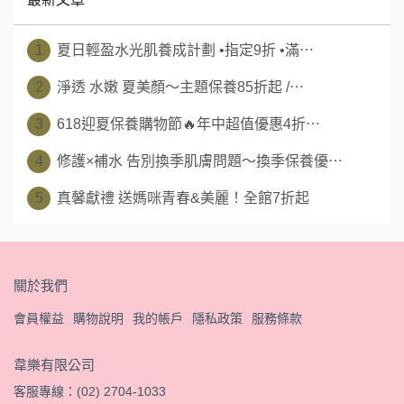
1
夏日輕盈水光肌養成計劃 •指定9折 •滿⋯
2
淨透 水嫩 夏美顏～主題保養85折起 /⋯
3
618迎夏保養購物節🔥年中超值優惠4折⋯
4
修護×補水 告別換季肌膚問題～換季保養優⋯
5
真馨獻禮 送媽咪青春&美麗！全館7折起
關於我們
會員權益
購物說明
我的帳戶
隱私政策
服務條款
韋樂有限公司
客服專線：(02) 2704-1033