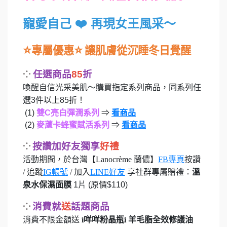
寵愛自己 ❤️ 再現女王風采～
⭐
⭐
專屬優惠
讓肌膚從沉睡冬日覺醒
⁘
任選商品
85
折
喚醒自信光采美肌～購買指定系列商品，同系列任
選
3
件以上
85
折！
(1)
雙
C
亮白彈潤系列
⇒
看商品
(2)
麥蘆卡蜂蜜賦活系列
⇒
看商品
⁘
按讚加好友獨享
好禮
活動期間，
於台灣【Lanocrème 蘭儂】
FB專頁
按讚
/ 追蹤
IG帳號
/ 加入
LINE好友
享社群專屬贈禮：
溫
泉水保濕面膜
1
片
(
原價
$110)
⁘
消費就
送
話題商品
消費不限金額送
ì
咩咩粉晶瓶
ì
羊毛脂全效修護油