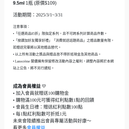
9.5ml
1
瓶
(
原價
$109)
活動期間：2025/3/1~3/31
注意事項：
•「任選商品85折」限指定系列，且不可跨系列計算商品件數。
•「按讚加好友獨享好禮」「消費就送話題商品」之贈品數量有限，
若贈送完畢將以其他贈品替代。
• 以上所有活動之獎品與贈品皆不得折抵現金及其他商品。
• Lanocrème 蘭儂擁有保留修改活動內容之權利，調整內容將於本網
站上公告，將不另行通知。
成為會員權益
💛
• 加入會員就贈送100購物金
• 購物滿100元可獲得紅利點數1點的回饋
• 會員生日禮：贈送紅利點數100點
• 每1點紅利點數可折抵1元
未來會陸續推出會員專屬活動與好康～
看更多
會員權益